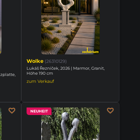
Wolke
(26310129)
Lukáš Řezníček, 2026 | Marmor, Granit,
Höhe 190 cm
zplatte,
zum Verkauf
NEUHEIT