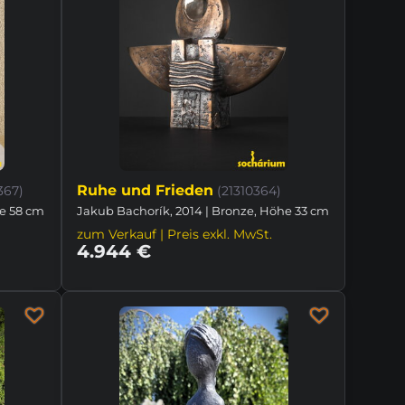
Ruhe und Frieden
367)
(21310364)
he 58 cm
Jakub Bachorík, 2014 | Bronze, Höhe 33 cm
zum Verkauf | Preis exkl. MwSt.
4.944 €