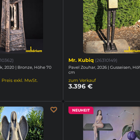
Mr. Kubiq
310362)
(26310149)
k, 2020 | Bronze, Höhe 70
Pavel Zouhar, 2026 | Gusseisen, Hö
cm
 Preis exkl. MwSt.
zum Verkauf
3.396 €
NEUHEIT