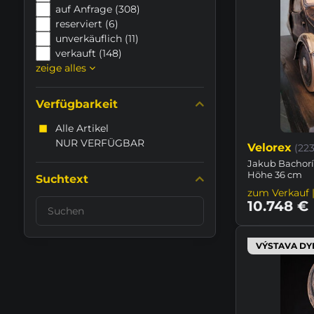
auf Anfrage (308)
reserviert (6)
unverkäuflich (11)
verkauft (148)
zeige alles
Verfügbarkeit
Alle Artikel
NUR VERFÜGBAR
Velorex
(22
Jakub Bachorík
Höhe 36 cm
Suchtext
zum Verkauf |
Suchfilterergebnisse
10.748 €
im
Volltext
VÝSTAVA DY