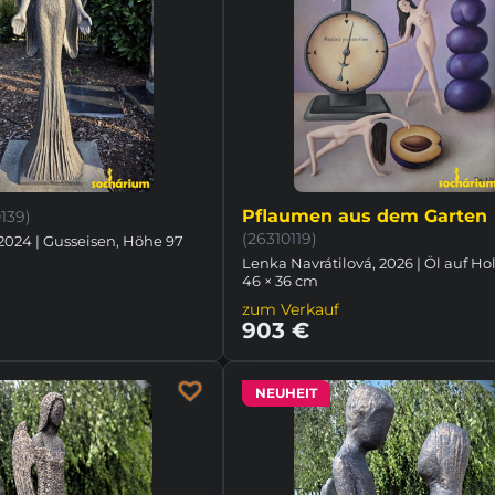
Pflaumen aus dem Garten
139)
(26310119)
2024 | Gusseisen, Höhe 97
Lenka Navrátilová, 2026 | Öl auf Hol
46 × 36 cm
zum Verkauf
903 €
NEUHEIT