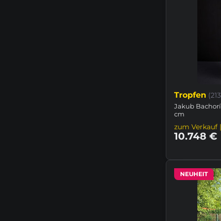
Tropfen
(21
Jakub Bachorí
cm
zum Verkauf |
10.748 €
NEUHEIT