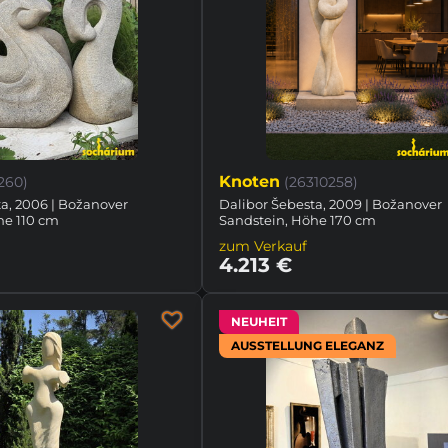
Knoten
260)
(26310258)
a, 2006 | Božanover
Dalibor Šebesta, 2009 | Božanover
he 110 cm
Sandstein, Höhe 170 cm
zum Verkauf
4.213 €
NEUHEIT
AUSSTELLUNG ELEGANZ