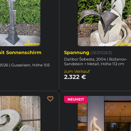
it Sonnenschirm
Spannung
(26310263)
Dalibor Šebesta, 2004 | Božanov-
Sandstein + Metall, Höhe 112 cm
2026 | Gusseisen, Höhe 105
zum Verkauf
2.322 €
NEUHEIT