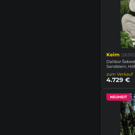
Keim
(26310
Dalibor Šebest
Sandstein, Hö
zum Verkauf
4.729 €
NEUHEIT