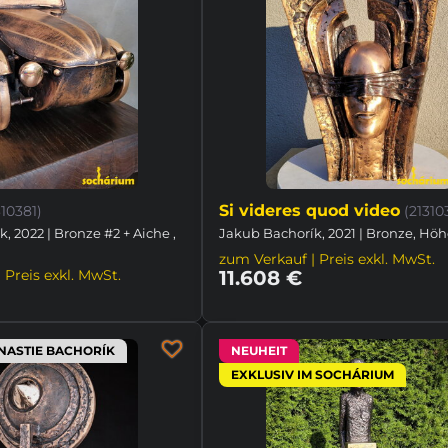
Si videres quod video
310381)
(21310
, 2022 | Bronze #2 + Aiche ,
Jakub Bachorík, 2021 | Bronze, Hö
zum Verkauf | Preis exkl. MwSt.
 Preis exkl. MwSt.
11.608 €
NASTIE BACHORÍK
NEUHEIT
EXKLUSIV IM SOCHÁRIUM