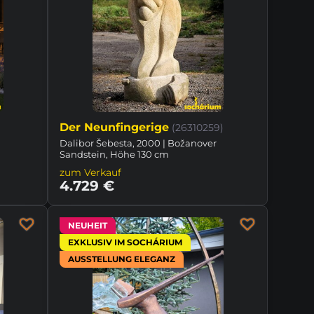
Der Neunfingerige
(26310259)
Dalibor Šebesta, 2000 | Božanover
Sandstein, Höhe 130 cm
zum Verkauf
4.729 €
NEUHEIT
EXKLUSIV IM SOCHÁRIUM
AUSSTELLUNG ELEGANZ