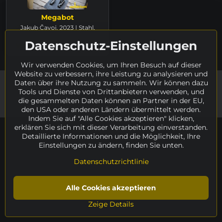
Megabot
Jakub Čavoj, 2023 | Stahl,
Höhe 199 cm
Datenschutz-Einstellungen
Verfügbarkeit auf Anfrage
Wir verwenden Cookies, um Ihren Besuch auf dieser
Website zu verbessern, ihre Leistung zu analysieren und
Daten über ihre Nutzung zu sammeln. Wir können dazu
©
2026
Urheberrecht
Tools und Dienste von Drittanbietern verwenden, und
Datenschutz-Einstellungen
Datenschutzrichtlinie
die gesammelten Daten können an Partner in der EU,
Vom System erstellt:
ByznysWeb.cz
den USA oder anderen Ländern übermittelt werden.
Indem Sie auf "Alle Cookies akzeptieren" klicken,
erklären Sie sich mit dieser Verarbeitung einverstanden.
Detaillierte Informationen und die Möglichkeit, Ihre
Einstellungen zu ändern, finden Sie unten.
Datenschutzrichtlinie
Alle Cookies akzeptieren
Zeige Details