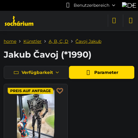
Benutzerbereich
home
Künstler
A, B, C, D
Čavoj Jakub
Jakub Čavoj (*1990)
Verfügbarkeit
Parameter
PREIS AUF ANFRAGE