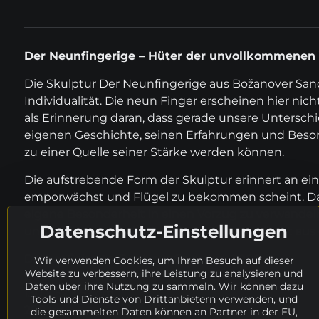
Der Neunfingerige – Hüter der unvollkommenen
Die Skulptur Der Neunfingerige aus Božanover Sands
Individualität. Die neun Finger erscheinen hier nic
als Erinnerung daran, dass gerade unsere Untersc
eigenen Geschichte, seinen Erfahrungen und Beson
zu einer Quelle seiner Stärke werden können.
Die aufstrebende Form der Skulptur erinnert an eine
emporwächst und Flügel zu bekommen scheint. Das 
eigene Besonderheit in einen Vorzug zu verwandeln
Datenschutz-Einstellungen
und leicht, als würde sich die Bewegung direkt au
Dalibor Šebesta, Der Neunfingerige, 2000
Wir verwenden Cookies, um Ihren Besuch auf dieser
Website zu verbessern, ihre Leistung zu analysieren und
Božanover Sandstein
Daten über ihre Nutzung zu sammeln. Wir können dazu
130 × 52 × 52 cm
Tools und Dienste von Drittanbietern verwenden, und
200 kg
die gesammelten Daten können an Partner in der EU,