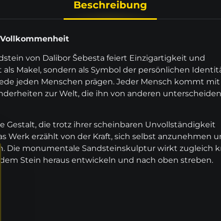
Beschreibung
 Vollkommenheit
tein von Dalibor Šebesta feiert Einzigartigkeit und
ht als Makel, sondern als Symbol der persönlichen Identi
hiede jeden Menschen prägen. Jeder Mensch kommt mit 
derheiten zur Welt, die ihn von anderen unterscheide
 Gestalt, die trotz ihrer scheinbaren Unvollständigkeit
Werk erzählt von der Kraft, sich selbst anzunehmen u
. Die monumentale Sandsteinskulptur wirkt zugleich kr
s dem Stein heraus entwickeln und nach oben streben.