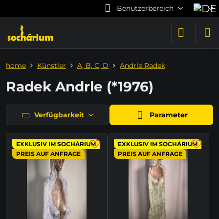
Benutzerbereich
home
Künstler
A, B, C, D
Andrle Radek
Radek Andrle (*1976)
Verfügbarkeit
Parameter
EXKLUSIV IM SOCHÁRIUM
EXKLUSIV IM SOCHÁRIUM
PREIS AUF ANFRAGE
PREIS AUF ANFRAGE