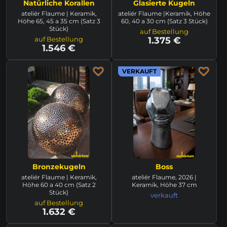
Natürliche Korallen
Glasierte Kugeln
ateliér Flaume | Keramik,
ateliér Flaume |Keramik, Höhe
Höhe 65, 45 a 35 cm (Satz 3
60, 40 a 30 cm (Satz 3 Stück)
Stück)
auf Bestellung
auf Bestellung
1.375 €
1.546 €
VERKAUFT
Bronzekugeln
Boss
ateliér Flaume | Keramik,
ateliér Flaume, 2026 |
Höhe 60 a 40 cm (Satz 2
Keramik, Höhe 37 cm
Stück)
verkauft
auf Bestellung
1.632 €