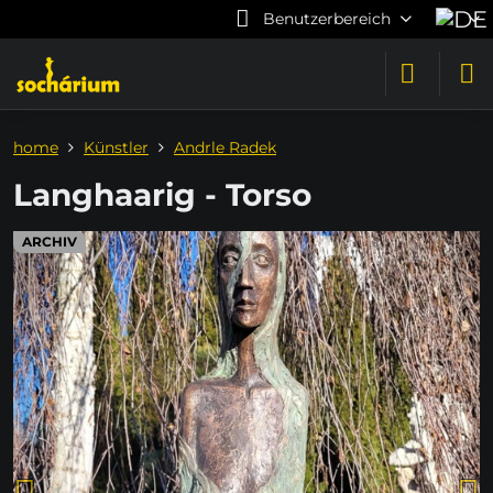
Benutzerbereich
home
Künstler
Andrle Radek
Langhaarig - Torso
ARCHIV