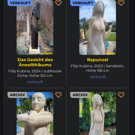
VERKAUFT
VERKAUFT
Das Gesicht des
Rapunzel
Äneolithikums
Filip Kubina, 2023 | Sandstein,
Höhe 166 cm
Filip Kubina, 2024 | subfossile
Eiche, Höhe 120 cm
verkauft
verkauft
ARCHIV
ARCHIV