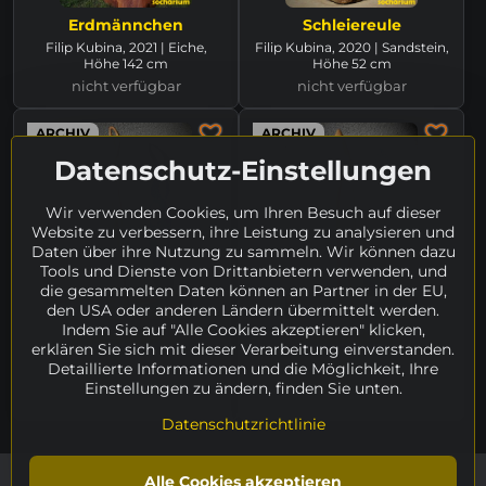
Erdmännchen
Schleiereule
Filip Kubina, 2021 | Eiche,
Filip Kubina, 2020 | Sandstein,
Höhe 142 cm
Höhe 52 cm
nicht verfügbar
nicht verfügbar
ARCHIV
ARCHIV
Datenschutz-Einstellungen
Wir verwenden Cookies, um Ihren Besuch auf dieser
Website zu verbessern, ihre Leistung zu analysieren und
Daten über ihre Nutzung zu sammeln. Wir können dazu
Tools und Dienste von Drittanbietern verwenden, und
die gesammelten Daten können an Partner in der EU,
den USA oder anderen Ländern übermittelt werden.
Indem Sie auf "Alle Cookies akzeptieren" klicken,
Abstraktion II
Abstraktion I
erklären Sie sich mit dieser Verarbeitung einverstanden.
Filip Kubina, 2018 | Akazie,
Filip Kubina, 2018 | Akazie,
Detaillierte Informationen und die Möglichkeit, Ihre
Höhe 132 cm
Höhe 109 cm
Einstellungen zu ändern, finden Sie unten.
nicht verfügbar
nicht verfügbar
Datenschutzrichtlinie
Alle Cookies akzeptieren
©
2026
Urheberrecht