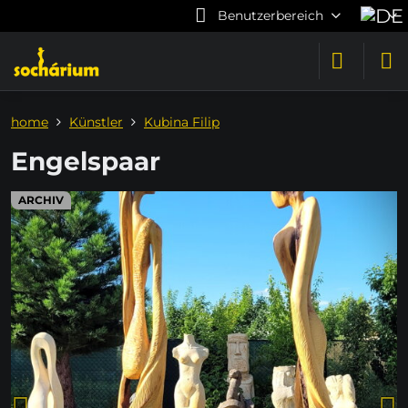
Benutzerbereich
home
Künstler
Kubina Filip
Engelspaar
ARCHIV