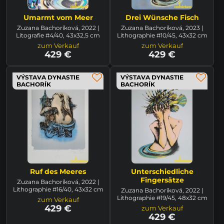
Umarmt vom Meer
Drei Wünsche Fisch
Zuzana Bachoríková, 2022 |
Zuzana Bachoríková, 2023 |
Litografie #4/40, 43x32,5 cm
Lithographie #10/45, 43x32 cm
zum Verkauf
zum Verkauf
429 €
429 €
VÝSTAVA DYNASTIE
VÝSTAVA DYNASTIE
BACHORÍK
BACHORÍK
Ruf des Meeres
Unterschiedliche
Fingersätze
Zuzana Bachoríková, 2022 |
Lithographie #16/40, 43x32 cm
Zuzana Bachoríková, 2022 |
Lithographie #19/45, 48x32 cm
zum Verkauf
429 €
zum Verkauf
429 €