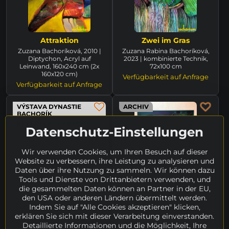
Attraktion
Zwei im Gras
Zuzana Bachoríková, 2010 |
Zuzana Rabina Bachoríková,
Diptychon, Acryl auf
2023 | kombinierte Technik,
Leinwand, 160x240 cm (2x
72x100 cm
160x120 cm)
Verfügbarkeit auf Anfrage
Verfügbarkeit auf Anfrage
VÝSTAVA DYNASTIE
ARCHIV
BACHORÍK
PREIS AUF ANFRAGE
Datenschutz-Einstellungen
Wir verwenden Cookies, um Ihren Besuch auf dieser
Website zu verbessern, ihre Leistung zu analysieren und
Daten über ihre Nutzung zu sammeln. Wir können dazu
Tools und Dienste von Drittanbietern verwenden, und
die gesammelten Daten können an Partner in der EU,
den USA oder anderen Ländern übermittelt werden.
Über den ersten Kuss
Medusen
Indem Sie auf "Alle Cookies akzeptieren" klicken,
Zuzana Rabina Bachoríková,
Zuzana Bachoríková, 2023 |
erklären Sie sich mit dieser Verarbeitung einverstanden.
2022 | kombinierte Technik,
Acryl auf Leinwand, 59x59 cm
Detaillierte Informationen und die Möglichkeit, Ihre
107x77 cm