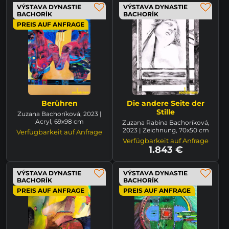
VÝSTAVA DYNASTIE
VÝSTAVA DYNASTIE
BACHORÍK
BACHORÍK
PREIS AUF ANFRAGE
Berühren
Die andere Seite der
Stille
Zuzana Bachoríková, 2023 |
Acryl, 69x98 cm
Zuzana Rabina Bachoríková,
2023 | Zeichnung, 70x50 cm
Verfügbarkeit auf Anfrage
Verfügbarkeit auf Anfrage
1.843 €
VÝSTAVA DYNASTIE
VÝSTAVA DYNASTIE
BACHORÍK
BACHORÍK
PREIS AUF ANFRAGE
PREIS AUF ANFRAGE