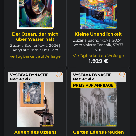
Der Ozean, der mich
Kleine Unendlichkeit
über Wasser hält
Zuzana Bachoríková, 2024 |
kombinierte Technik, 53x77
Zuzana Bachoríková, 2024 |
cm
Acryl auf Bord, 90x90 cm
Verfügbarkeit auf Anfrage
Verfügbarkeit auf Anfrage
1.929 €
VÝSTAVA DYNASTIE
VÝSTAVA DYNASTIE
BACHORÍK
BACHORÍK
PREIS AUF ANFRAGE
Augen des Ozeans
Garten Edens Freuden