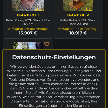
Botschaft III
Botschaft IV
Peter Roller, 2021 | Stahl, Höhe
Peter Roller, 2023 | Stahl,
204 cm
Höhe 202 cm
Verfügbarkeit auf Anfrage
Verfügbarkeit auf Anfrage
15.907 €
18.917 €
Datenschutz-Einstellungen
Wir verwenden Cookies, um Ihren Besuch auf dieser
Website zu verbessern, ihre Leistung zu analysieren und
Daten über ihre Nutzung zu sammeln. Wir können dazu
Tools und Dienste von Drittanbietern verwenden, und
die gesammelten Daten können an Partner in der EU,
den USA oder anderen Ländern übermittelt werden.
Botschaft V
Indem Sie auf "Alle Cookies akzeptieren" klicken,
Peter Roller, 2023 | Stahl,
erklären Sie sich mit dieser Verarbeitung einverstanden.
Höhe 225 cm
Detaillierte Informationen und die Möglichkeit, Ihre
Verfügbarkeit auf Anfrage
Einstellungen zu ändern, finden Sie unten.
15.907 €