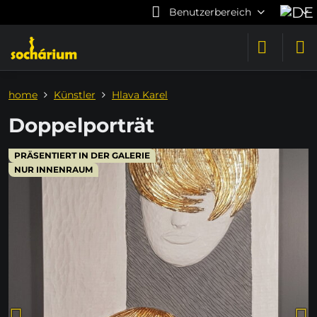
Benutzerbereich
home
Künstler
Hlava Karel
Doppelporträt
PRÄSENTIERT IN DER GALERIE
NUR INNENRAUM