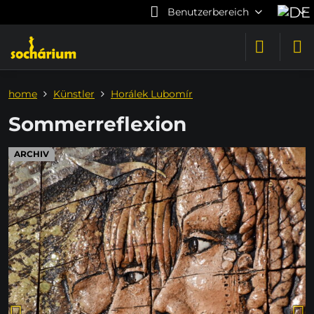
Benutzerbereich
home
Künstler
Horálek Lubomír
Sommerreflexion
ARCHIV