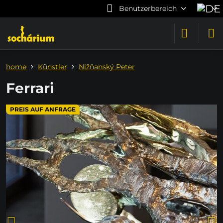
Benutzerbereich
home
Künstler
Nižňanský Peter
Ferrari
PREIS AUF ANFRAGE