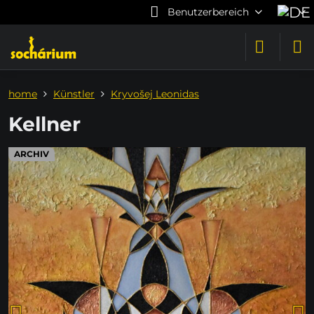
Benutzerbereich
home
Künstler
Kryvošej Leonidas
Kellner
ARCHIV