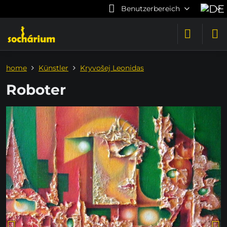
Benutzerbereich
home
Künstler
Kryvošej Leonidas
Roboter