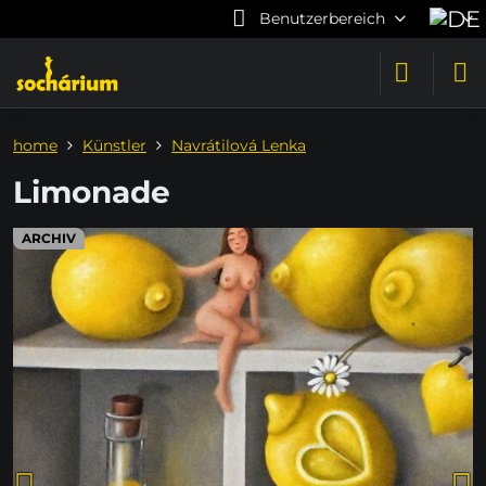
Benutzerbereich
home
Künstler
Navrátilová Lenka
Limonade
ARCHIV