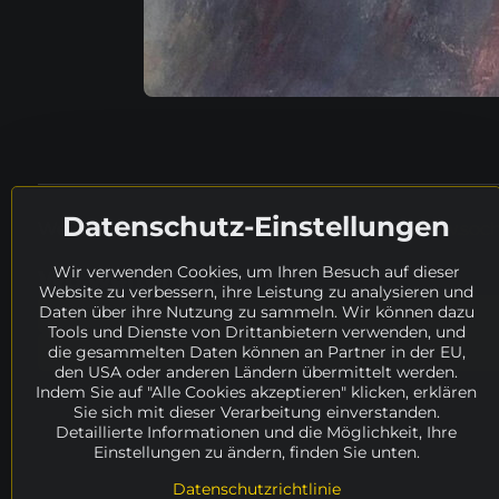
Datenschutz-Einstellungen
Weitere Details in tschechischer Sprache:
www.soch
Wir verwenden Cookies, um Ihren Besuch auf dieser
Wo weiter suchen?
Website zu verbessern, ihre Leistung zu analysieren und
Daten über ihre Nutzung zu sammeln. Wir können dazu
Malá Zdeňka
Suche
Katalog
Tech
Tools und Dienste von Drittanbietern verwenden, und
die gesammelten Daten können an Partner in der EU,
Verfügbarkeit
ARCHIV
Künstler
M
den USA oder anderen Ländern übermittelt werden.
Indem Sie auf "Alle Cookies akzeptieren" klicken, erklären
Sie sich mit dieser Verarbeitung einverstanden.
Detaillierte Informationen und die Möglichkeit, Ihre
Einstellungen zu ändern, finden Sie unten.
Datenschutzrichtlinie