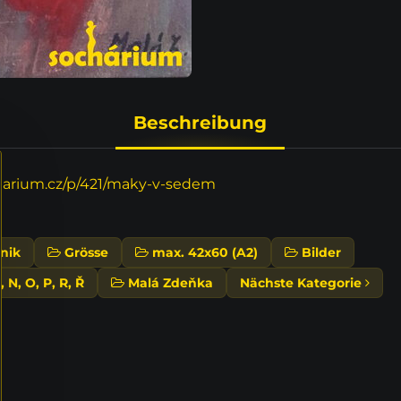
Beschreibung
arium.cz/p/421/maky-v-sedem
nik
Grösse
max. 42x60 (A2)
Bilder
, N, O, P, R, Ř
Malá Zdeňka
Nächste Kategorie