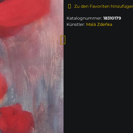
Zu den Favoriten hinzufüge
Katalognummer:
18310179
Künstler:
Malá Zdeňka