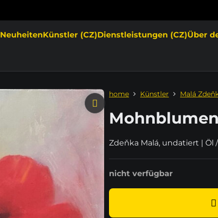
e
Neuheiten
Künstler (CZ)
Dienstleistungen (CZ)
Über d
home
Künstler
Malá Zdeň
Mohnblumen 
Zdeňka Malá, undatiert | Ö
nicht verfügbar