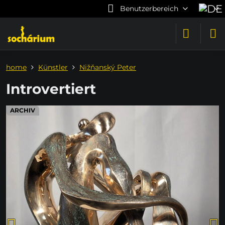
Benutzerbereich
home
Künstler
Nižňanský Peter
Introvertiert
ARCHIV