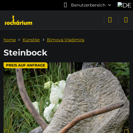
Benutzerbereich
home
Künstler
Bímová Vladimíra
Steinbock
PREIS AUF ANFRAGE