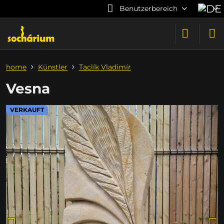
Benutzerbereich
home
Künstler
Taclík Vladimír
Vesna
VERKAUFT