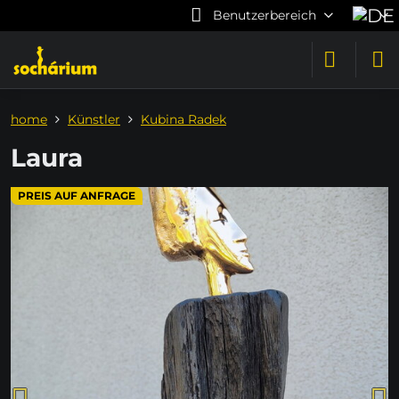
Benutzerbereich
home
Künstler
Kubina Radek
Laura
PREIS AUF ANFRAGE