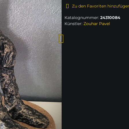
Zu den Favoriten hinzufüge
Katalognummer:
24310084
Künstler:
Zouhar Pavel