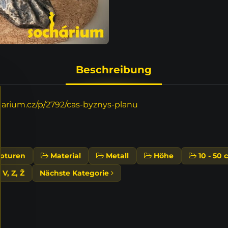
Beschreibung
rium.cz/p/2792/cas-byznys-planu
pturen
Material
Metall
Höhe
10 - 50 
 V, Z, Ž
Nächste Kategorie