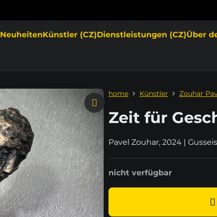
e
Neuheiten
Künstler (CZ)
Dienstleistungen (CZ)
Über d
home
Künstler
Zouhar Pav
Zeit für Gesc
Pavel Zouhar, 2024 | Gusse
nicht verfügbar