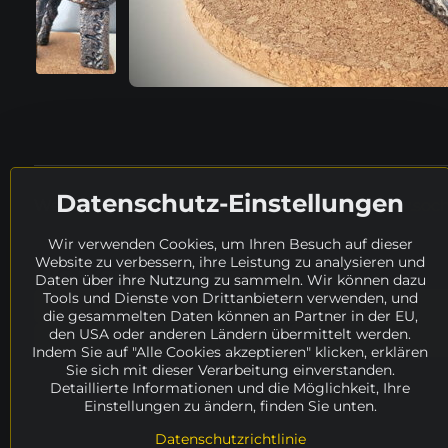
Datenschutz-Einstellungen
Weitere Details in tschechischer Sprache:
www.socha
Wir verwenden Cookies, um Ihren Besuch auf dieser
Website zu verbessern, ihre Leistung zu analysieren und
Wo weiter suchen?
Daten über ihre Nutzung zu sammeln. Wir können dazu
Tools und Dienste von Drittanbietern verwenden, und
Zouhar Pavel
Suche
Katalog
Skul
die gesammelten Daten können an Partner in der EU,
den USA oder anderen Ländern übermittelt werden.
Verfügbarkeit
ARCHIV
Künstler
T,
Indem Sie auf "Alle Cookies akzeptieren" klicken, erklären
Sie sich mit dieser Verarbeitung einverstanden.
Detaillierte Informationen und die Möglichkeit, Ihre
Einstellungen zu ändern, finden Sie unten.
Datenschutzrichtlinie