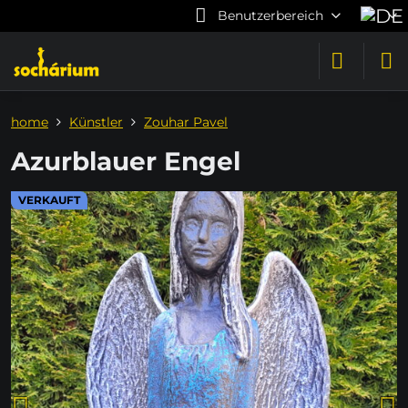
Benutzerbereich
home
Künstler
Zouhar Pavel
Azurblauer Engel
VERKAUFT