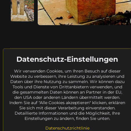
Datenschutz-Einstellungen
Weitere Details in tschechischer Sprache:
www.socha
Wir verwenden Cookies, um Ihren Besuch auf dieser
Website zu verbessern, ihre Leistung zu analysieren und
Wo weiter suchen?
Daten über ihre Nutzung zu sammeln. Wir können dazu
Tools und Dienste von Drittanbietern verwenden, und
sonstige Künstler
Suche
Katalog
die gesammelten Daten können an Partner in der EU,
den USA oder anderen Ländern übermittelt werden.
100 - 150 cm
Verfügbarkeit
ANGEBOT
Indem Sie auf "Alle Cookies akzeptieren" klicken, erklären
Sie sich mit dieser Verarbeitung einverstanden.
Detaillierte Informationen und die Möglichkeit, Ihre
Einstellungen zu ändern, finden Sie unten.
Datenschutzrichtlinie