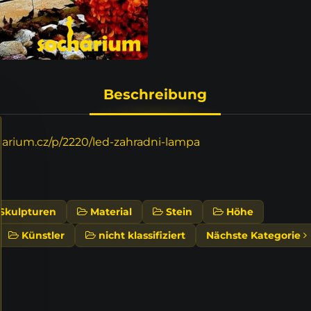
Beschreibung
rium.cz/p/2220/led-zahradni-lampa
Skulpturen
Material
Stein
Höhe
Künstler
nicht klassifiziert
Nächste Kategorie