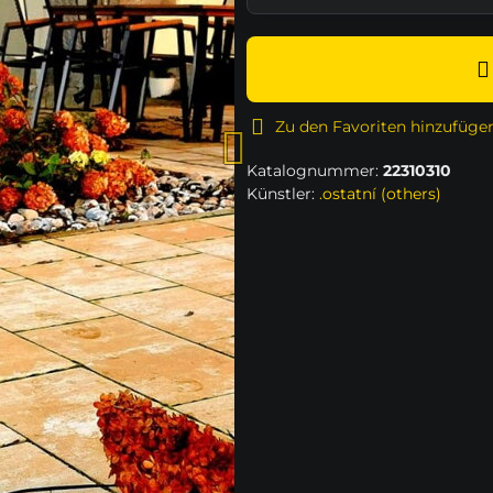
Zu den Favoriten hinzufüge
Katalognummer:
22310310
Künstler:
.ostatní (others)