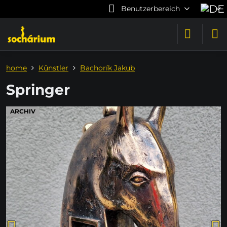
Benutzerbereich
home
Künstler
Bachorík Jakub
Springer
ARCHIV