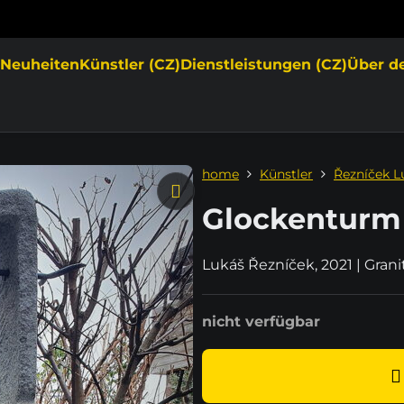
e
Neuheiten
Künstler (CZ)
Dienstleistungen (CZ)
Über d
home
Künstler
Řezníček L
Glockenturm
Lukáš Řezníček, 2021 | Gran
nicht verfügbar