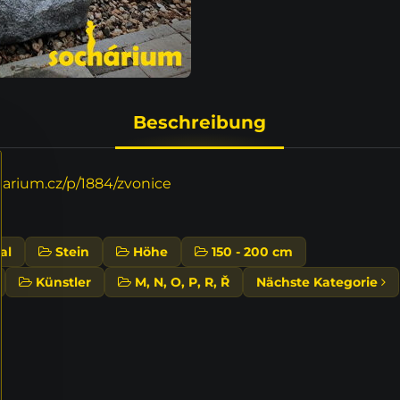
Beschreibung
rium.cz/p/1884/zvonice
al
Stein
Höhe
150 - 200 cm
Künstler
M, N, O, P, R, Ř
Nächste Kategorie