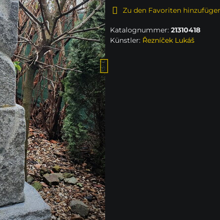
Zu den Favoriten hinzufüge
Katalognummer:
21310418
Künstler:
Řezníček Lukáš