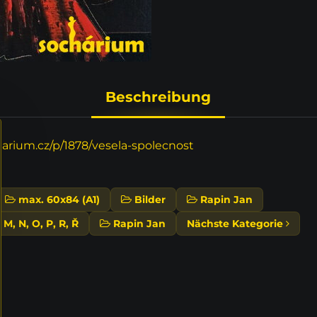
Beschreibung
rium.cz/p/1878/vesela-spolecnost
max. 60x84 (A1)
Bilder
Rapin Jan
M, N, O, P, R, Ř
Rapin Jan
Nächste Kategorie