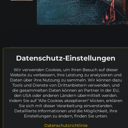
Datenschutz-Einstellungen
Weitere Details in tschechischer Sprache:
www.socha
Wir verwenden Cookies, um Ihren Besuch auf dieser
Wo weiter suchen?
Website zu verbessern, ihre Leistung zu analysieren und
Daten über ihre Nutzung zu sammeln. Wir können dazu
Suche
Katalog
Technik
Grösse
Tools und Dienste von Drittanbietern verwenden, und
die gesammelten Daten können an Partner in der EU,
Verfügbarkeit
ANGEBOT
Künstler
den USA oder anderen Ländern übermittelt werden.
Indem Sie auf "Alle Cookies akzeptieren" klicken, erklären
Sie sich mit dieser Verarbeitung einverstanden.
Detaillierte Informationen und die Möglichkeit, Ihre
Einstellungen zu ändern, finden Sie unten.
Datenschutzrichtlinie