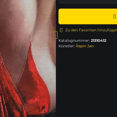
Zu den Favoriten hinzufüge
Katalognummer:
21310412
Künstler:
Rapin Jan