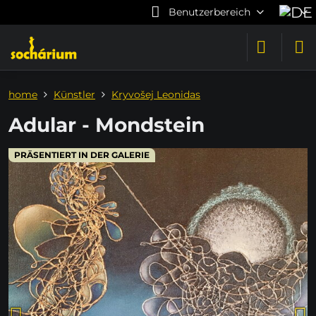
Benutzerbereich
home
Künstler
Kryvošej Leonidas
Adular - Mondstein
PRÄSENTIERT IN DER GALERIE