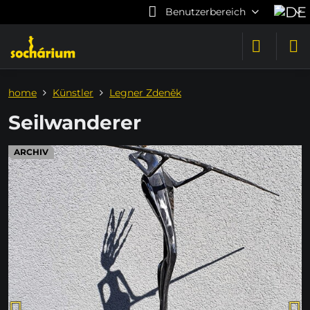
Benutzerbereich
home
Künstler
Legner Zdeněk
Seilwanderer
ARCHIV