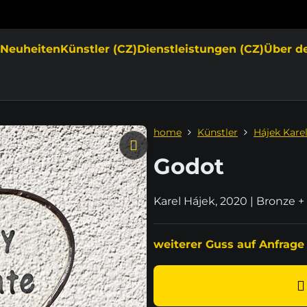
e
Neuheiten
Künstler (CZ)
Dienstleistungen (CZ)
Über d
home
Künstler
Hájek Kare
Godot
Karel Hájek, 2020 | Bronze 
weiterer Guss auf Anfrage