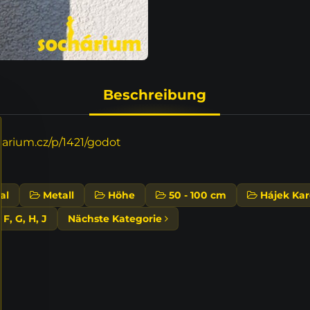
Beschreibung
rium.cz/p/1421/godot
al
Metall
Höhe
50 - 100 cm
Hájek Kar
F, G, H, J
Nächste Kategorie