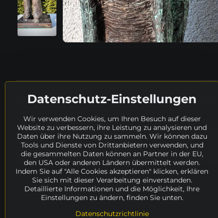
Datenschutz-Einstellungen
Weitere Details in tschechischer Sprache:
www.socha
Wir verwenden Cookies, um Ihren Besuch auf dieser
Wo weiter suchen?
Website zu verbessern, ihre Leistung zu analysieren und
Daten über ihre Nutzung zu sammeln. Wir können dazu
Suche
Katalog
Skulpturen
Materi
Tools und Dienste von Drittanbietern verwenden, und
die gesammelten Daten können an Partner in der EU,
Verfügbarkeit
ANGEBOT
Künstler
den USA oder anderen Ländern übermittelt werden.
Indem Sie auf "Alle Cookies akzeptieren" klicken, erklären
Sie sich mit dieser Verarbeitung einverstanden.
Detaillierte Informationen und die Möglichkeit, Ihre
Einstellungen zu ändern, finden Sie unten.
Datenschutzrichtlinie