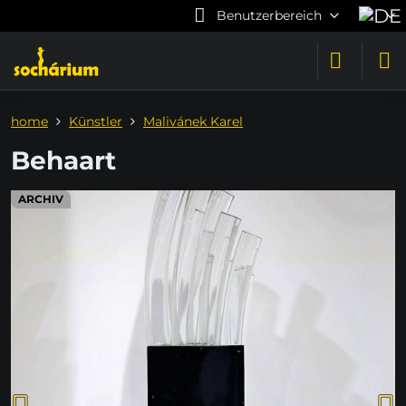
Benutzerbereich
home
Künstler
Malivánek Karel
Behaart
ARCHIV